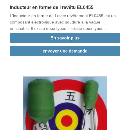
Inducteur en forme de I revêtu EL0455
L'inducteur en forme de I avec revêtement EL0455 est un
composant électronique avec soudure à la vague
enfichable. Il existe deux types: il existe deux types
verticaux radiaux et horizontaux, des types de différents
En savoir plus
types. Il peut également être personnalisé selon les
exigences des plaques actuelles des clients. La principale
envoyer une demande
caractéristique est qu'il est enroulé avec des fils épais et
peut résister à des dizaines d'AMPS, des centaines, des
milliers, voire des dizaines de milliers d'AMPS. Il est souvent
utilisé dans les équipements actuels de produits électriques
de forte puissance. Nos produits répondent aux normes de
l'UE et sont exportés vers la Chine et d'autres pays du
monde.