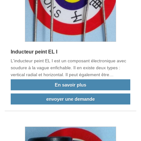
Inducteur peint EL I
L'inducteur peint EL I est un composant électronique avec
soudure à la vague enfichable. Il en existe deux types :
vertical radial et horizontal. Il peut également être
personnalisé selon les exigences des plaques actuelles des
En savoir plus
clients. La principale caractéristique est qu'il est enroulé
avec des fils épais et peut résister à des dizaines d'AMPS,
envoyer une demande
des centaines, des milliers, voire des dizaines de milliers
d'AMPS. Il est souvent utilisé dans les équipements actuels
de produits électriques de forte puissance. Nos produits
répondent aux normes de l'UE et sont exportés vers la
Chine et d'autres pays du monde.