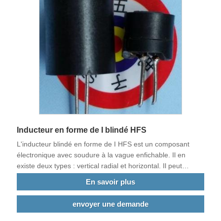
Inducteur en forme de I blindé HFS
L'inducteur blindé en forme de I HFS est un composant
électronique avec soudure à la vague enfichable. Il en
existe deux types : vertical radial et horizontal. Il peut
également être personnalisé selon les exigences des
En savoir plus
plaques actuelles des clients. La principale caractéristique
est qu'il est enroulé avec des fils épais et peut résister à
envoyer une demande
des dizaines d'AMPS, des centaines, des milliers, voire des
dizaines de milliers d'AMPS. Il est souvent utilisé dans les