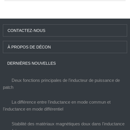
équipements actuels de produits électriques de forte
puissance. Nos produits répondent aux normes de l'UE et
sont exportés vers la Chine et d'autres pays du monde.
CONTACTEZ-NOUS
À PROPOS DE DÉCON
DERNIÈRES NOUVELLES
Deux fonctions principales de l'inducteur de puissance de
patch
La différence entre l'inductance en mode commun et
l'inductance en mode différentiel
Stabilité des matériaux magnétiques doux dans l'inductance