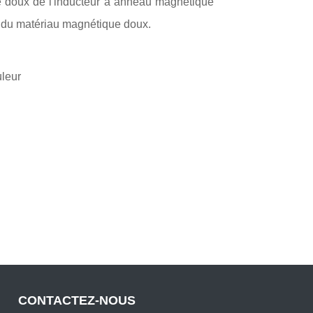
ue doux de l'inducteur à anneau magnétique
n du matériau magnétique doux.
uleur
CONTACTEZ-NOUS