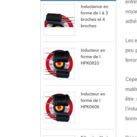
entre
Inductance en
noyau
forme de I à 3
broches et 4
adhés
broches
Les e
Inducteur en
peu p
forme de I
ferro
HPK0810
Cepen
matér
Inducteur en
être
forme de I
HPK0608
l'ind
bonne