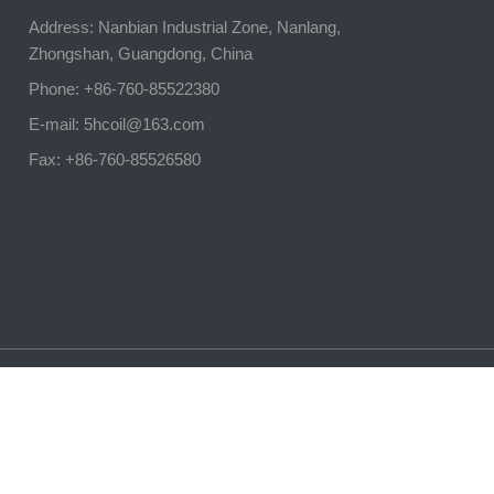
Address: Nanbian Industrial Zone, Nanlang,
Zhongshan, Guangdong, China
Phone: +86-760-85522380
E-mail:
5hcoil@163.com
Fax: +86-760-85526580
sonance - Tous droits réservés.