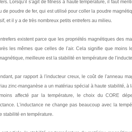
fers. Lorsqu'il s'agit de fitness à haute température, il faut m
 de poudre de fer, qui est utilisé pour coller la poudre magnét
if, et il y a de très nombreux petits entrefers au milieu.
ntrefers existent parce que les propriétés magnétiques des mat
rès les mêmes que celles de l'air. Cela signifie que moins l
magnétique, meilleure est la stabilité en température de l'inducte
dant, par rapport à l'inducteur creux, le coût de l'anneau ma
iau zinc-manganèse a un matériau spécial à haute stabilité, à l
 moins affecté par la température, le choix du CORE dépe
uctance. L'inductance ne change pas beaucoup avec la tempé
 stabilité en température.