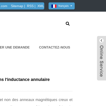
3.com
Sitemap
|
RSS
|
XML
français
ER UNE DEMANDE
CONTACTEZ-NOUS
s l'inductance annulaire
 et non des anneaux magnétiques creux et
Live