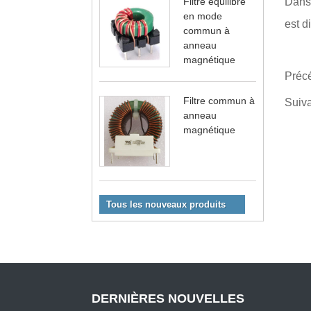
Filtre équilibré
Dans 
en mode
est d
commun à
anneau
magnétique
Préc
Filtre commun à
Suiv
anneau
magnétique
Tous les nouveaux produits
DERNIÈRES NOUVELLES