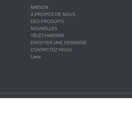
MAISON
À PROPOS DE NOUS
DES PRODUITS
NOUVELLES
TÉLÉCHARGER
ENVOYER UNE DEMANDE
CONTACTEZ-NOUS
Liens
ry - Inductance de puissance toroïdale, inducteurs de fréquence de ré