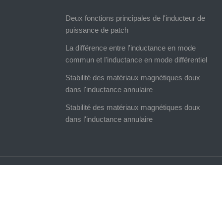
Deux fonctions principales de l'inducteur de
puissance de patch
La différence entre l'inductance en mode
commun et l'inductance en mode différentiel
Stabilité des matériaux magnétiques doux
dans l'inductance annulaire
Stabilité des matériaux magnétiques doux
dans l'inductance annulaire
Copyright@2021 5H Electronic (Zhong Shan) Facto