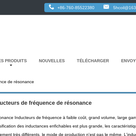
+86-760-85522380
5hcoil@16
ES PRODUITS
NOUVELLES
TÉLÉCHARGER
ENVOY
ence de résonance
ucteurs de fréquence de résonance
nance Inducteurs de fréquence à faible coût, grand volume, large gam
sification des inductances enfichables est plus grande, les caractéristiqu
ement très différents, le mode de production n'est pas le même. L'induc