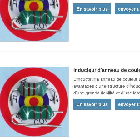
production automatique. Nos prod
En savoir plus
envoyer 
exportés vers la Chine et d'autre
Inducteur d'anneau de cou
L'inducteur à anneau de couleur
avantages d'une structure d'induct
d'une grande fiabilité et d'une l
production automatique.
En savoir plus
envoyer 