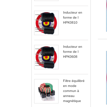
Inducteur en
forme de I
HPK0810
Inducteur en
forme de I
HPK0608
Filtre équilibré
en mode
commun à
anneau
magnétique