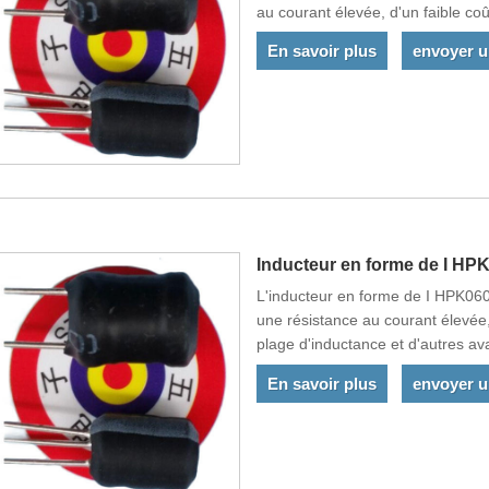
au courant élevée, d'un faible coût
d'inductance, etc. Il est très ada
En savoir plus
envoyer 
Inducteur en forme de I HP
L'inducteur en forme de I HPK060
une résistance au courant élevée, 
plage d'inductance et d'autres a
Nos produits sont conformes aux 
En savoir plus
envoyer 
d'autres pays du monde.