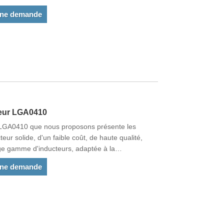
uits répondent aux normes de l'UE et sont
une demande
s pays du monde. .
leur LGA0410
 LGA0410 que nous proposons présente les
eur solide, d'un faible coût, de haute qualité,
arge gamme d'inducteurs, adaptée à la
une demande