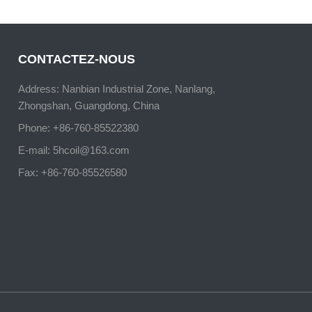
CONTACTEZ-NOUS
Address: Nanbian Industrial Zone, Nanlang,
Zhongshan, Guangdong, China
Phone: +86-760-85522380
E-mail:
5hcoil@163.com
Fax: +86-760-85526580