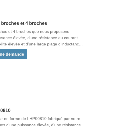
3 broches et 4 broches
oches et 4 broches que nous proposons
ssance élevée, d'une résistance au courant
bilité élevée et d'une large plage d'inductance.
matique. Nos produits répondent aux normes de
une demande
ne et d'autres pays du monde.
K0810
eur en forme de I HPK0810 fabriqué par notre
ques d'une puissance élevée, d'une résistance