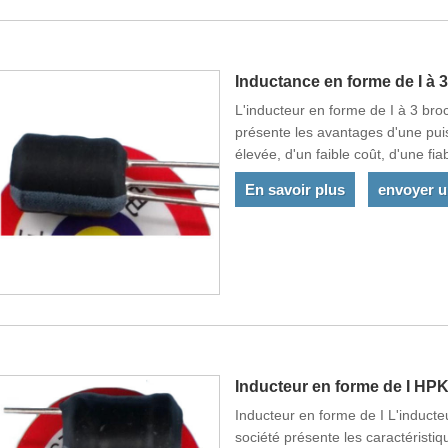
Inductance en forme de I à 
L'inducteur en forme de I à 3 br
présente les avantages d'une pui
élevée, d'un faible coût, d'une fia
Il convient à la production auto
En savoir plus
envoyer 
l'UE et sont exportés vers la Chi
Inducteur en forme de I HP
Inducteur en forme de I L'induct
société présente les caractéristi