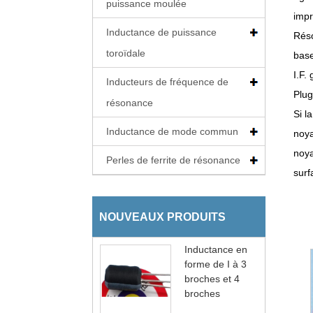
puissance moulée
impr
Inductance de puissance
Réso
toroïdale
base
I.F.
Inducteurs de fréquence de
Plug
résonance
Si l
Inductance de mode commun
noya
noya
Perles de ferrite de résonance
surf
NOUVEAUX PRODUITS
Inductance en
forme de I à 3
broches et 4
broches