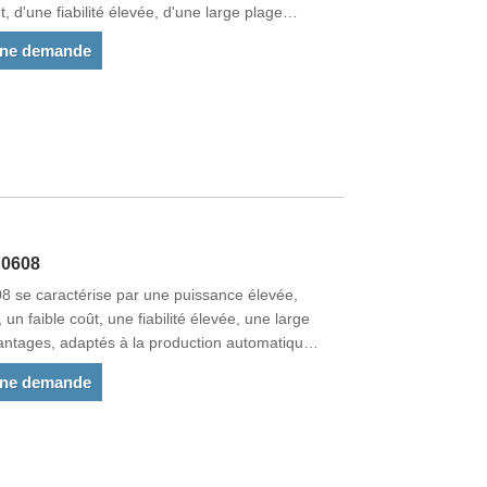
, d'une fiabilité élevée, d'une large plage
pté à la production automatique.
une demande
K0608
8 se caractérise par une puissance élevée,
un faible coût, une fiabilité élevée, une large
vantages, adaptés à la production automatique.
normes de l'UE et exportés vers la Chine et
une demande