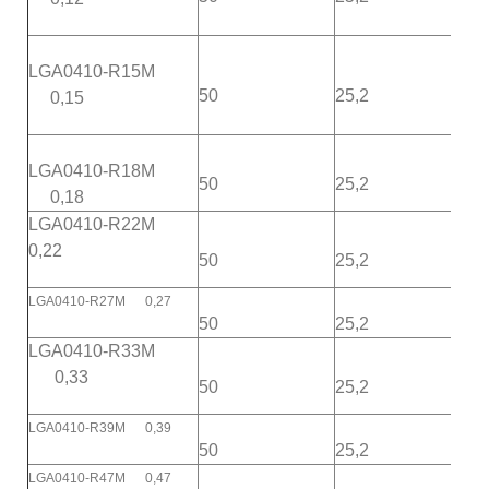
LGA0410-R15M
50
25,2
43
0,15
LGA0410-R18M
50
25,2
41
0,18
LGA0410-R22M
0,22
50
25,2
38
LGA0410-R27M 0,27
50
25,2
34
LGA0410-R33M
0,33
50
25,2
30
LGA0410-R39M 0,39
50
25,2
28
LGA0410-R47M 0,47
25