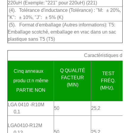
220uH (Exemple: "221" pour 220uH) (221)
(4).
Tolérance d'inductance (Tolérance) : "M:
±
20%,
"K":
±
10%, "J":
±
5% (K)
(5).
Format d'emballage (Autres informations): T5:
Emballage scotché, emballage en vrac dans un sac
plastique sans T5 (T5)
Caractéristiques de la
Q
QUALITÉ
Cinq anneaux
TEST
FACTEUR
produ
ct n
même
FRÉQ.
(MIN)
(MHz).
PARTIE NON
LGA
0410
-R10M
50
25,2
47
0,1
LGA0410-R12M
50
25,2
45
0,12