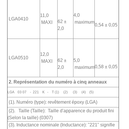
4,0
11,0
LGA0410
62 ±
maximum
MAXI
0,54 ± 0,05
2,0
12,0
LGA0510
62 ±
5,0
MAXI
0,58 ± 0,05
2,0
maximum
2. Représentation du numéro à cinq anneaux
LGA 03 07 - 221 K - T (1) (2) (3) (4) (5)
(1). Numéro (type): revêtement époxy (LGA)
(2).
Taille (Taille): Taille d'apparence du produit fini
(Selon la taille) (0307)
(3). Inductance nominale (Inductance): "221" signifie