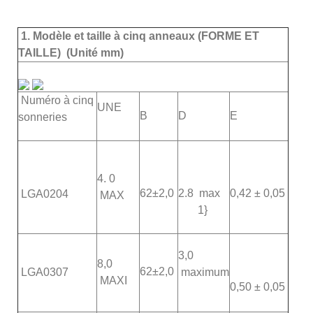
1. Modèle et taille à cinq anneaux (FORME ET
TAILLE) (Unité mm)
Numéro à cinq
UNE
B
D
E
sonneries
4.
0
62±2,0
2.8 max
0,42 ± 0,05
LGA0204
MAX
1}
3,0
8,0
62±2,0
LGA0307
maximum
MAXI
0,50 ± 0,05