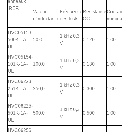
anneaux
RÉF.
Valeur
Fréquence
Résistance
Courant
d'inductance
des tests
CC
nominal
HVC05153-
1 kHz 0,3
500K-1A-
50,0
0,120
1,00
V
UL
HVC05154-
1 kHz 0,3
101K-1A-
100,0
0,180
1,00
V
UL
HVC06223-
1 kHz 0,3
251K-1A-
250,0
0,300
1,00
V
UL
HVC06225-
1 kHz 0,3
501K-1A-
500,0
0,500
1,00
V
UL
HVC06256-