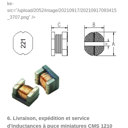
ke-
src="/upload/2052/image/20210917/20210917093415
_3707.png" />
6. Livraison, expédition et service
d'inductances à puce miniatures CMS 1210