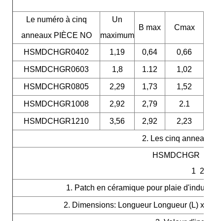
Le numéro à cinq
Un
B max
Cmax
anneaux PIÈCE NO
maximum
HSMDCHGR0402
1,19
0,64
0,66
0,
HSMDCHGR0603
1,8
1.12
1,02
0,
HSMDCHGR0805
2,29
1,73
1,52
0,
HSMDCHGR1008
2,92
2,79
2.1
0,
HSMDCHGR1210
3,56
2,92
2,23
0,
2. Les cinq anneaux s
HSMDCHGR 080
1 2 3 4
1. Patch en céramique pour plaie d'induct
2. Dimensions: Longueur Longueur (L) x Larg